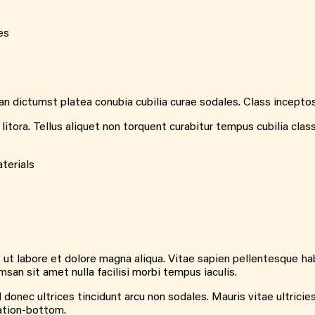
es
 dictumst platea conubia cubilia curae sodales. Class inceptos m
tora. Tellus aliquet non torquent curabitur tempus cubilia clas
terials
 ut labore et dolore magna aliqua. Vitae sapien pellentesque hab
n sit amet nulla facilisi morbi tempus iaculis.
donec ultrices tincidunt arcu non sodales. Mauris vitae ultricies
nation-bottom.